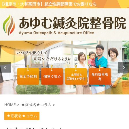
【橿原市・大和高田市】起立性調節障害でお困りなら
HOME
>
★症状名★コラム
>
★症状名★コラム